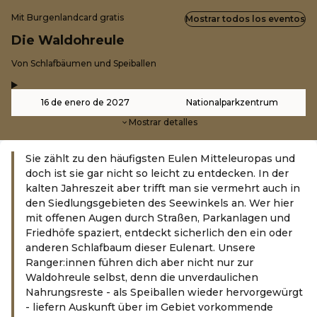
Mit Burgenlandcard gratis
Mostrar todos los eventos
Die Waldohreule
-
Von Schlafbäumen und Speiballen
,
-
16 de enero de 2027
Nationalparkzentrum
Mostrar detalles
Sie zählt zu den häufigsten Eulen Mitteleuropas und
doch ist sie gar nicht so leicht zu entdecken. In der
kalten Jahreszeit aber trifft man sie vermehrt auch in
den Siedlungsgebieten des Seewinkels an. Wer hier
mit offenen Augen durch Straßen, Parkanlagen und
Friedhöfe spaziert, entdeckt sicherlich den ein oder
anderen Schlafbaum dieser Eulenart. Unsere
Ranger:innen führen dich aber nicht nur zur
Waldohreule selbst, denn die unverdaulichen
Nahrungsreste - als Speiballen wieder hervorgewürgt
- liefern Auskunft über im Gebiet vorkommende