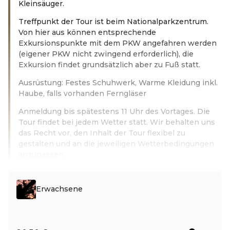
Kleinsäuger.
Treffpunkt der Tour ist beim Nationalparkzentrum.
Von hier aus können entsprechende
Exkursionspunkte mit dem PKW angefahren werden
(eigener PKW nicht zwingend erforderlich), die
Exkursion findet grundsätzlich aber zu Fuß statt.
Ausrüstung: Festes Schuhwerk, Warme Kleidung inkl.
Haube, falls vorhanden Ferngläser
Anmeldung bis spätestens 11 Uhr des Vortages. Die
Tour findet bei jedem Wetter statt. Wir behalten uns
das Recht vor, den Inhalt der Tour flexibel zu
gestalten und an die jeweiligen Wetterbedingungen
anzupassen.
Leer más
Erwachsene