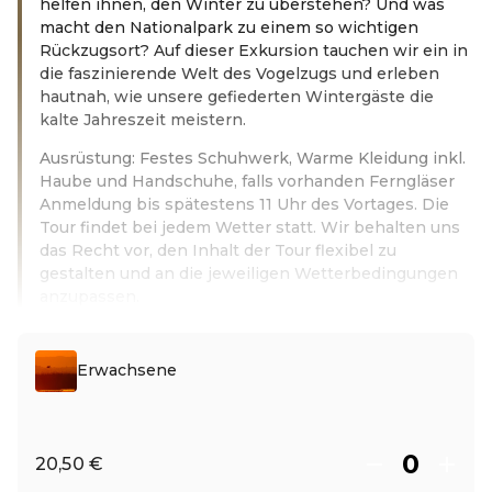
helfen ihnen, den Winter zu überstehen? Und was
macht den Nationalpark zu einem so wichtigen
Rückzugsort? Auf dieser Exkursion tauchen wir ein in
die faszinierende Welt des Vogelzugs und erleben
hautnah, wie unsere gefiederten Wintergäste die
kalte Jahreszeit meistern.
Ausrüstung: Festes Schuhwerk, Warme Kleidung inkl.
Haube und Handschuhe, falls vorhanden Ferngläser
Anmeldung bis spätestens 11 Uhr des Vortages. Die
Tour findet bei jedem Wetter statt. Wir behalten uns
das Recht vor, den Inhalt der Tour flexibel zu
gestalten und an die jeweiligen Wetterbedingungen
anzupassen.
Leer más
Erwachsene
20,50 €