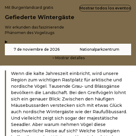
Mit Burgenlandcard gratis
Mostrar todos los eventos
Gefiederte Wintergäste
-
Wir erkunden das faszinierende
Phänomen des Vogelzugs
,
-
7 de noviembre de 2026
Nationalparkzentrum
Mostrar detalles
Wenn die kalte Jahreszeit einbricht, wird unsere
Region zum wichtigen Rastplatz für arktische und
nordische Vögel. Tausende Grau- und Blässgänse
bevölkern die Landschaft. Bei den Greifvögeln lohnt
sich ein genauer Blick: Zwischen den häufigen
Mäusebussarden verstecken sich mit etwas Glück
auch nordische Wintergäste wie der Raufußbussard.
Und vielleicht zeigt sich sogar der majestätische
Seeadler. Aber warum nehmen Vögel diese
beschwerliche Reise auf sich? Welche Strategien