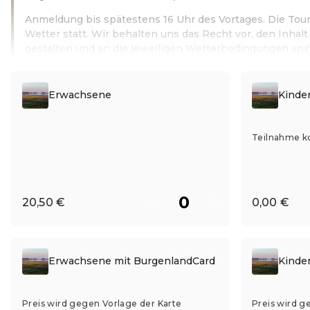
Anmeldung bis spätestens 16 Uhr des Vortages. Die Tour
Wetter statt. Wir behalten uns das Recht vor, den Inhalt 
gestalten und an die jeweiligen Wetterbedingungen an
Leer más
Erwachsene
Kinder
Teilnahme k
20,50 €
0,00 €
Erwachsene mit BurgenlandCard
Kinde
Preis wird gegen Vorlage der Karte
Preis wird g