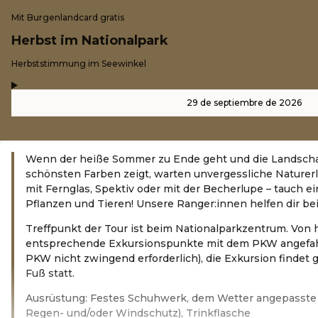
Mit Burgenlandcard gratis
Herbst im Nationalpark
-
Herbststimmung im Seewinkel
,
-
29 de septiembre de 2026
Wenn der heiße Sommer zu Ende geht und die Landschaf
schönsten Farben zeigt, warten unvergessliche Naturerl
mit Fernglas, Spektiv oder mit der Becherlupe – tauch ein 
Pflanzen und Tieren! Unsere Ranger:innen helfen dir b
Treffpunkt der Tour ist beim Nationalparkzentrum. Von 
entsprechende Exkursionspunkte mit dem PKW angefah
PKW nicht zwingend erforderlich), die Exkursion findet 
Fuß statt.
Ausrüstung: Festes Schuhwerk, dem Wetter angepasste 
Regen- und/oder Windschutz), Trinkflasche