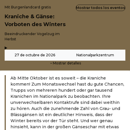
Mit Burgenlandcard gratis
Mostrar todos los eventos
Kraniche & Gänse:
Vorboten des Winters
-
Beeindruckender Vogelzug im
Herbst
,
-
27 de octubre de 2026
Nationalparkzentrum
Mostrar detalles
Ab Mitte Oktober ist es soweit – die Kraniche
kommen! Zum Monatswechsel hast du gute Chancen,
Trupps von mehreren hundert oder gar tausend
Kranichen im Nationalpark zu beobachten. Ihre
unverwechselbaren Kontaktrufe sind dabei weithin
zu hören. Auch die zunehmende Zahl von Grau- und
Blässgänsen ist ein deutlicher Hinweis, dass der
Winter bereits vor der Tür steht. Und wer genau
hinsieht, kann in der großen Gänseschar mit etwas