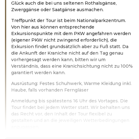
Glück auch die bei uns seltenen Rothalsgänse,
Zwerggänse oder Saatgänse ausmachen.
Treffpunkt der Tour ist beim Nationalparkzentrum.
Von hier aus können entsprechende
Exkursionspunkte mit dem PKW angefahren werden
(eigener PKW nicht zwingend erforderlich), die
Exkursion findet grundsätzlich aber zu Fuß statt. Da
die Ankunft der Kraniche nicht auf den Tag genau
vorhergesagt werden kann, bitten wir um
Verständnis, dass eine Kranichsichtung nicht zu 100%
garantiert werden kann.
Ausrüstung: Festes Schuhwerk, Warme Kleidung inkl.
Haube, falls vorhanden Ferngläser
Anmeldung bis spätestens 16 Uhr des Vortages. Die
Tour findet bei jedem Wetter statt. Wir behalten uns
das Recht vor, den Inhalt der Tour flexibel zu
gestalten und an die jeweiligen Wetterbedingungen
anzupassen.
Leer más