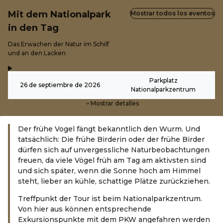
Mit dem Nationalpark
Mostrar todos los eventos
in den Tag
-
Das Erwachen der Natur im Schilf
und an den Lacken
,
-
Parkplatz
26 de septiembre de 2026
Nationalparkzentrum
Mostrar detalles
Der frühe Vogel fängt bekanntlich den Wurm. Und
tatsächlich: Die frühe Birderin oder der frühe Birder
dürfen sich auf unvergessliche Naturbeobachtungen
freuen, da viele Vögel früh am Tag am aktivsten sind
und sich später, wenn die Sonne hoch am Himmel
steht, lieber an kühle, schattige Plätze zurückziehen.
Treffpunkt der Tour ist beim Nationalparkzentrum.
Von hier aus können entsprechende
Exkursionspunkte mit dem PKW angefahren werden