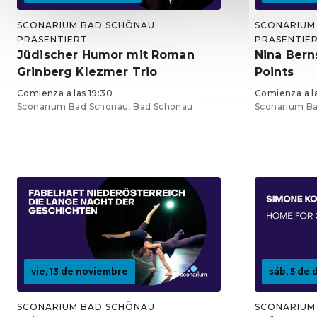
SCONARIUM BAD SCHÖNAU
SCONARIUM
PRÄSENTIERT
PRÄSENTIE
Jüdischer Humor mit Roman
Nina Berns
Grinberg Klezmer Trio
Points
Comienza a las 19:30
Comienza a la
Sconarium Bad Schönau, Bad Schönau
Sconarium Ba
Entradas desde 18,75 €
Entradas des
vie, 13 de noviembre
sáb, 5 de
SCONARIUM BAD SCHÖNAU
SCONARIUM