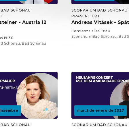
 BAD SCHÖNAU
SCONARIUM BAD SCHÖNAU
RT
PRÄSENTIERT
teiner - Austria 12
Andreas Vitásek - Spä
Comienza a las 19:30
Sconarium Bad Schönau, Bad 
s 19:30
d Schönau, Bad Schönau
Entradas desde 29,25 €
de 18,75 €
 diciembre
mar, 5 de enero de 2027
 BAD SCHÖNAU
SCONARIUM BAD SCHÖNAU