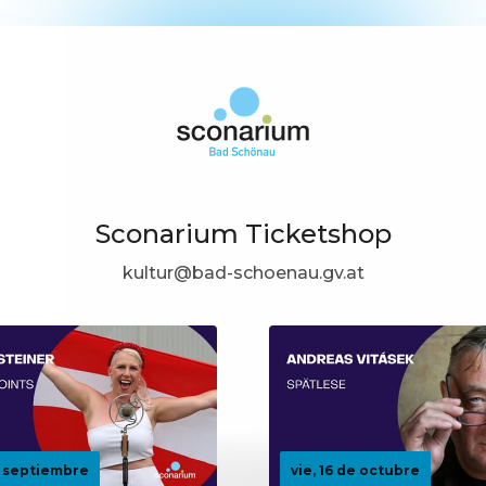
Sconarium Ticketshop
kultur@bad-schoenau.gv.at
e septiembre
vie, 16 de octubre