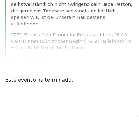
selbstverständlich nicht zwingend sein: Jede Person,
die gerne das Tanzbein schwingt und köstlich
speisen will, ist bei unserem Ball bestens
aufgehoben.
17:30 Einlass Gala-Dinner im Restaurant Lenz 18:00
Gala-Dinner (pünktlicher Beginn) 19:30 Balleinlass im
Hilton 20:30 Feierliche Eröffnung
wienerveganball.at
Leer más
Este evento ha terminado.
Ir a los eventos actuales de VEGAN.AT Events
ES ·
Spanish