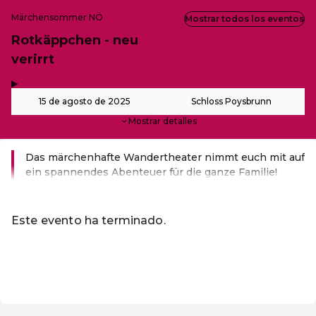
Märchensommer NÖ
Mostrar todos los eventos
Rotkäppchen - neu
verirrt
,
-
15 de agosto de 2025
Schloss Poysbrunn
Mostrar detalles
Das märchenhafte Wandertheater nimmt euch mit auf
ein spannendes Abenteuer für die ganze Familie!
Leer más
Este evento ha terminado.
Ir a los eventos actuales de Märchensommer
ES ·
Spanish