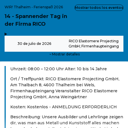
WIR! Thalheim - Ferienspaß 2026
Mostrar todos los eventos
14 - Spannender Tag in
der Firma RICO
,
-
RICO Elastomere Projecting
30 de julio de 2026
GmbH; Firmenhaupteingang
Mostrar detalles
Uhrzeit: 08:00 – 12:00 Uhr Alter: 10 bis 14 Jahre
Ort / Treffpunkt: RICO Elastomere Projecting GmbH,
Am Thalbach 8, 4600 Thalheim bei Wels,
Firmenhaupteingang Veranstalter RICO Elastomere
Projecting GmbH, Anna Weingärtner
Kosten: Kostenlos - ANMELDUNG ERFORDERLICH
Beschreibung: Unsere Ausbilder und Lehrlinge zeigen
dir, was man aus Metall und Kunststoff alles machen