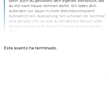
kann. Auch du gestaltest dein eigenes Werkstück, das
du mit nach Hause nehmen darfst. Wir laden dich
außerdem zur Jause in unser Betriebsrestaurant
KulinaRICO ein. Ausrüstung: Wir schicken dir nochmal
eine genaue Info, an was du bei deinem Besuch alles
denken solltest (z.B. festes Schuhwerk). Bis bald bei
RICO!
Leer más
Este evento ha terminado.
Ir a los eventos actuales de Online-Shop der Marktgemei
ES ·
Spanish