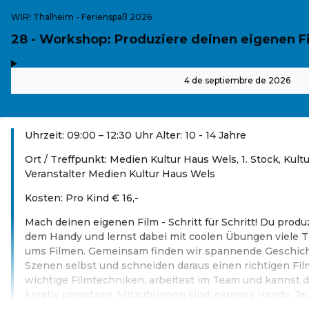
WIR! Thalheim - Ferienspaß 2026
28 - Workshop: Produziere deinen eigenen F
,
-
4 de septiembre de 2026
Uhrzeit: 09:00 – 12:30 Uhr Alter: 10 - 14 Jahre
Ort / Treffpunkt: Medien Kultur Haus Wels, 1. Stock, Kult
Veranstalter Medien Kultur Haus Wels
Kosten: Pro Kind € 16,-
Mach deinen eigenen Film - Schritt für Schritt! Du produ
dem Handy und lernst dabei mit coolen Übungen viele T
ums Filmen. Gemeinsam finden wir spannende Geschich
Szenen selbst und schneiden daraus einen richtigen Film
wichtige Filmtechniken, arbeitest im Team und kannst 
kreativ umsetzen. Mitzubringen sind: eigenes Handy, Ja