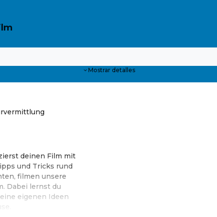
ilm
Mostrar detalles
urvermittlung
zierst deinen Film mit
ipps und Tricks rund
ten, filmen unsere
. Dabei lernst du
deine eigenen Ideen
use.