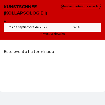
KUNSTSCHNEE
Mostrar todos los eventos
(KOLLAPSOLOGIE I)
,
-
23 de septiembre de 2022
WUK
Mostrar detalles
Este evento ha terminado.
Ir a los eventos actuales de WUK Verein zur Schaffung of
Canjear código de descuento
ES ·
Spanish