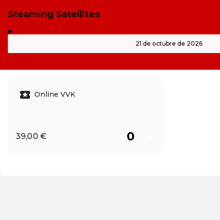
Steaming Satellites
,
-
21 de octubre de 2026
Online VVK
39,00 €
ES ·
Spanish