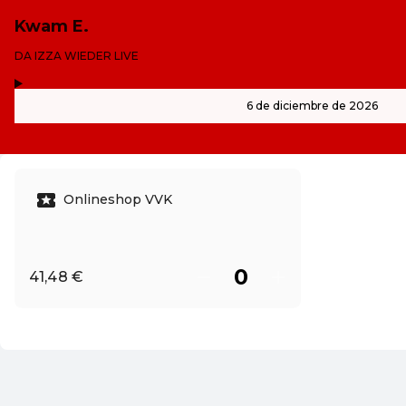
Kwam E.
-
DA IZZA WIEDER LIVE
,
-
6 de diciembre de 2026
Onlineshop VVK
41,48 €
ES ·
Spanish