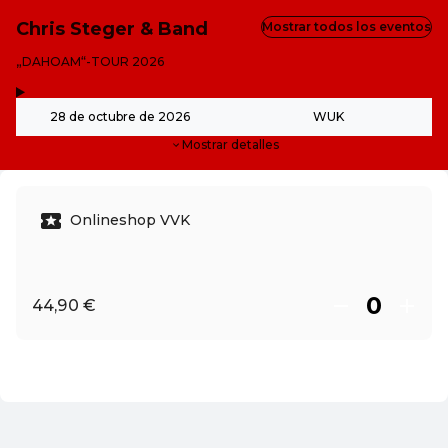
Chris Steger & Band
Mostrar todos los eventos
-
„DAHOAM“-TOUR 2026
,
-
28 de octubre de 2026
WUK
Mostrar detalles
Onlineshop VVK
44,90 €
ES ·
Spanish