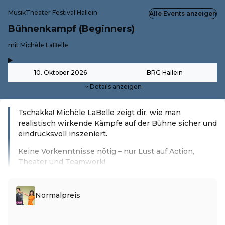
MusikTheater Festival Hallein
Alle Events anzeigen
Bühnenkampf (Beginners)
-
mit Michèle LaBelle
,
-
10. Oktober 2026
BRG Hallein
Details anzeigen
Tschakka! Michèle LaBelle zeigt dir, wie man
realistisch wirkende Kämpfe auf der Bühne sicher und
eindrucksvoll inszeniert.
Keine Vorkenntnisse nötig – nur Lust auf Action,
Theater und Teamwork!
Weiterlesen
Normalpreis