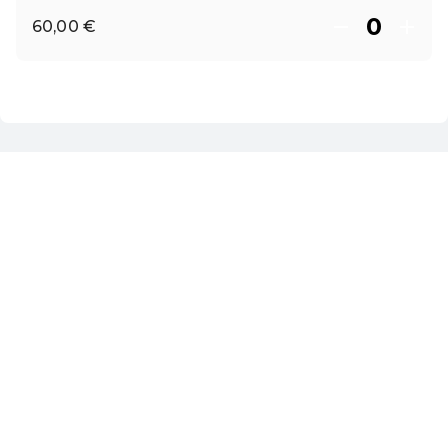
60,00 €
DE ·
German