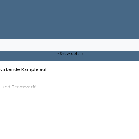
Show details
h wirkende Kämpfe auf
er und Teamwork!