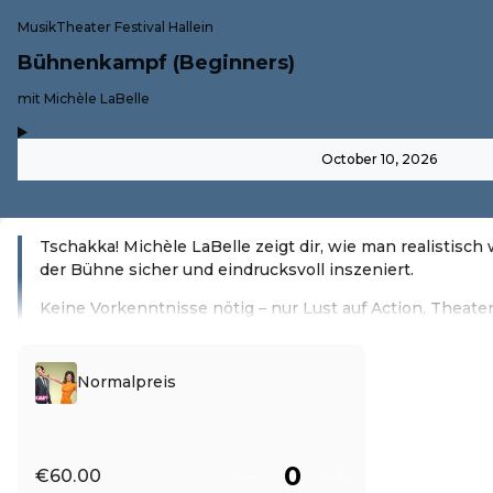
MusikTheater Festival Hallein
Bühnenkampf (Beginners)
-
mit Michèle LaBelle
,
-
October 10, 2026
Tschakka! Michèle LaBelle zeigt dir, wie man realistisc
der Bühne sicher und eindrucksvoll inszeniert.
Keine Vorkenntnisse nötig – nur Lust auf Action, Theat
Read more
Normalpreis
€60.00