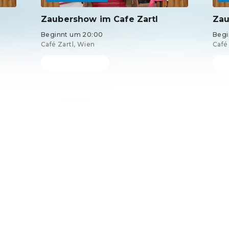
Zaubershow im Cafe Zartl
Zau
Beginnt um 20:00
Begi
Café Zartl, Wien
Café
Tickets ab 30 €
Tick
DE ·
German