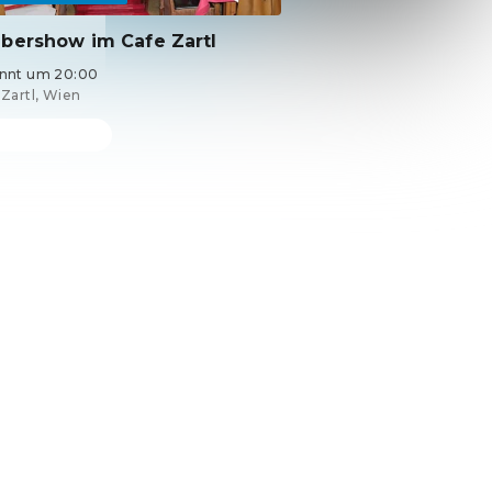
bershow im Cafe Zartl
nnt um 20:00
 Zartl, Wien
ets ab 30 €