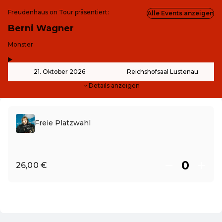
Freudenhaus on Tour präsentiert:
Alle Events anzeigen
Berni Wagner
-
Monster
,
-
21. Oktober 2026
Reichshofsaal Lustenau
Details anzeigen
Freie Platzwahl
26,00 €
DE ·
German