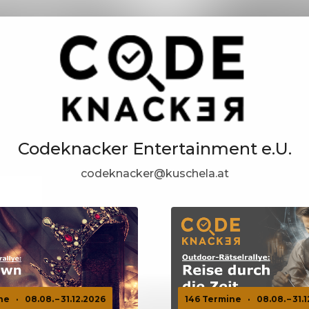
Codeknacker Entertainment e.U.
codeknacker@kuschela.at
ne
·
08.08. – 31.12.2026
146 Termine
·
08.08. – 31.