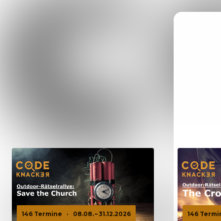
146 Termine
·
08.08. – 31.12.2026
146 Termi