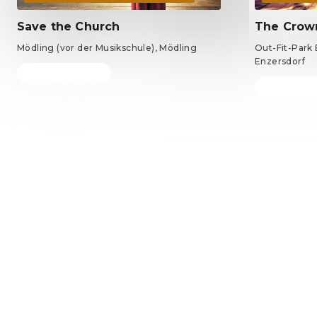
Save the Church
The Crown
Mödling (vor der Musikschule), Mödling
Out-Fit-Park 
Enzersdorf
Tickets ab 69 €
Tickets ab 6