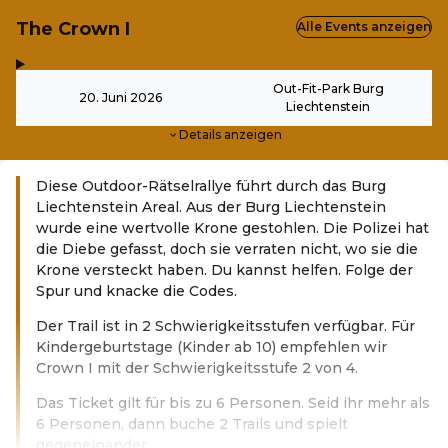
The Crown I
Alle Events anzeigen
,
-
Out-Fit-Park Burg
20. Juni 2026
Liechtenstein
Details anzeigen
Diese Outdoor-Rätselrallye führt durch das Burg
Liechtenstein Areal. Aus der Burg Liechtenstein
wurde eine wertvolle Krone gestohlen. Die Polizei hat
die Diebe gefasst, doch sie verraten nicht, wo sie die
Krone versteckt haben. Du kannst helfen. Folge der
Spur und knacke die Codes.
Der Trail ist in 2 Schwierigkeitsstufen verfügbar. Für
Kindergeburtstage (Kinder ab 10) empfehlen wir
Crown I mit der Schwierigkeitsstufe 2 von 4.
Das Ticket gilt für bis zu 6 Personen. Seid ihr mehr als
6 Personen, dann buche 2 Trails und spielt
gegeneinander.