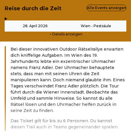
Reise durch die Zeit
Alle Events anzeigen
,
-
28. April 2026
Wien - Pestsäule
Details anzeigen
Bei dieser innovativen Outdoor Rätselrallye erwarten
dich kniffelige Aufgaben. Im Wien des 19.
Jahrhunderts lebte ein exzentrischer Uhrmacher
namens Franz Adler. Der Uhrmacher behauptete
stets, dass man mit seinen Uhren die Zeit
manipulieren kann. Doch niemand glaubte ihm. Eines
Tages verschwindet Franz Adler plötzlich. Die Tour
führt durch die Wiener Innenstadt. Beobachte das
Umfeld und sammle Hinweise. So kannst du alle
Rätsel lösen und den Uhrmacher helfen zurück in
seine Zeit zu finden.
Das Ticket gilt für bis zu 6 Personen. Du kannst
diesen Trail auch in Teams gegeneinander spielen.