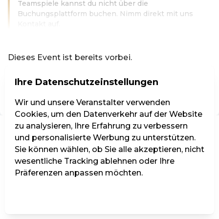
Teamspiele kannst du nicht über die
Buchungsplattform buchen. Nimm direkt mit uns
Kontakt auf.
Weiterlesen
Dieses Event ist bereits vorbei.
Zu den aktuellen Events von Codeknacker Entertainment 
Ihre Datenschutzeinstellungen
DE ·
German
Wir und unsere Veranstalter verwenden
Cookies, um den Datenverkehr auf der Website
zu analysieren, Ihre Erfahrung zu verbessern
und personalisierte Werbung zu unterstützen.
Sie können wählen, ob Sie alle akzeptieren, nicht
wesentliche Tracking ablehnen oder Ihre
Präferenzen anpassen möchten.
Einstellungen verwalten
Alle ablehnen
Alle akzeptieren