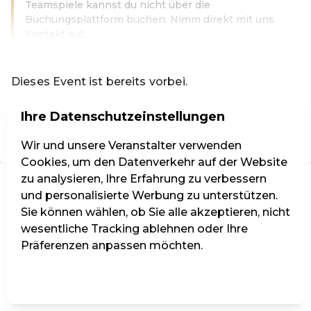
Teamspiele kannst du nicht über die
Buchungsplattform buchen. Nimm direkt mit uns
Kontakt auf.
Weiterlesen
Dieses Event ist bereits vorbei.
Zu den aktuellen Events von Codeknacker Entertainment 
Ihre Datenschutzeinstellungen
DE ·
German
Wir und unsere Veranstalter verwenden
Cookies, um den Datenverkehr auf der Website
zu analysieren, Ihre Erfahrung zu verbessern
und personalisierte Werbung zu unterstützen.
Sie können wählen, ob Sie alle akzeptieren, nicht
wesentliche Tracking ablehnen oder Ihre
Präferenzen anpassen möchten.
Einstellungen verwalten
Alle ablehnen
Alle akzeptieren