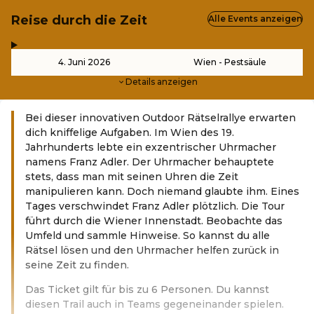
Reise durch die Zeit
Alle Events anzeigen
,
-
4. Juni 2026
Wien - Pestsäule
Details anzeigen
Bei dieser innovativen Outdoor Rätselrallye erwarten
dich kniffelige Aufgaben. Im Wien des 19.
Jahrhunderts lebte ein exzentrischer Uhrmacher
namens Franz Adler. Der Uhrmacher behauptete
stets, dass man mit seinen Uhren die Zeit
manipulieren kann. Doch niemand glaubte ihm. Eines
Tages verschwindet Franz Adler plötzlich. Die Tour
führt durch die Wiener Innenstadt. Beobachte das
Umfeld und sammle Hinweise. So kannst du alle
Rätsel lösen und den Uhrmacher helfen zurück in
seine Zeit zu finden.
Das Ticket gilt für bis zu 6 Personen. Du kannst
diesen Trail auch in Teams gegeneinander spielen.