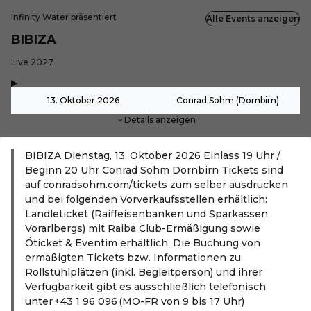
Infinity Water präsentiert
Alle Events anzeigen
BIBIZA
-
Live 2027
,
-
13. Oktober 2026
Conrad Sohm (Dornbirn)
Details anzeigen
BIBIZA Dienstag, 13. Oktober 2026 Einlass 19 Uhr /
Beginn 20 Uhr Conrad Sohm Dornbirn Tickets sind
auf conradsohm.com/tickets zum selber ausdrucken
und bei folgenden Vorverkaufsstellen erhältlich:
Ländleticket (Raiffeisenbanken und Sparkassen
Vorarlbergs) mit Raiba Club-Ermäßigung sowie
Öticket & Eventim erhältlich. Die Buchung von
ermäßigten Tickets bzw. Informationen zu
Rollstuhlplätzen (inkl. Begleitperson) und ihrer
Verfügbarkeit gibt es ausschließlich telefonisch
unter +43 1 96 096 (MO-FR von 9 bis 17 Uhr)