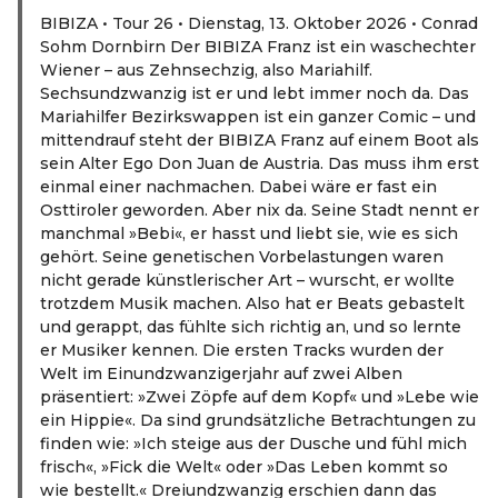
BIBIZA • Tour 26 • Dienstag, 13. Oktober 2026 • Conrad
Sohm Dornbirn Der BIBIZA Franz ist ein waschechter
Wiener – aus Zehnsechzig, also Mariahilf.
Sechsundzwanzig ist er und lebt immer noch da. Das
Mariahilfer Bezirkswappen ist ein ganzer Comic – und
mittendrauf steht der BIBIZA Franz auf einem Boot als
sein Alter Ego Don Juan de Austria. Das muss ihm erst
einmal einer nachmachen. Dabei wäre er fast ein
Osttiroler geworden. Aber nix da. Seine Stadt nennt er
manchmal »Bebi«, er hasst und liebt sie, wie es sich
gehört. Seine genetischen Vorbelastungen waren
nicht gerade künstlerischer Art – wurscht, er wollte
trotzdem Musik machen. Also hat er Beats gebastelt
und gerappt, das fühlte sich richtig an, und so lernte
er Musiker kennen. Die ersten Tracks wurden der
Welt im Einundzwanzigerjahr auf zwei Alben
präsentiert: »Zwei Zöpfe auf dem Kopf« und »Lebe wie
ein Hippie«. Da sind grundsätzliche Betrachtungen zu
finden wie: »Ich steige aus der Dusche und fühl mich
frisch«, »Fick die Welt« oder »Das Leben kommt so
wie bestellt.« Dreiundzwanzig erschien dann das