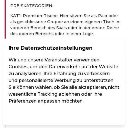
PREIS­KA­TE­GO­RIEN:
KAT1: Premium-Tische. Hier sitzen Sie als Paar oder
als geschlossene Gruppe an einem eigenen Tisch im
vorderen Bereich des Saals oder in der ersten Reihe
des oberen Bereichs oder in einer Loge.
KAT2: Größere Gemeinschaftstische.
Ihre Datenschutzeinstellungen
KAT3: 2‑er Tische im hinteren Bereich des Saals
(1.Reihe).
Wir und unsere Veranstalter verwenden
Cookies, um den Datenverkehr auf der Website
KAT4: 2‑er Tische im hinteren Bereich des Saals (2 –
zu analysieren, Ihre Erfahrung zu verbessern
3.Reihe).---
und personalisierte Werbung zu unterstützen.
Im „Das Vindobona“ ist keine Saalplanbuchung
Sie können wählen, ob Sie alle akzeptieren, nicht
möglich. Die Vergabe der Plätze erfolgt vor Ort in der
wesentliche Tracking ablehnen oder Ihre
jeweiligen Buchungskategorie und Personengruppe.
Präferenzen anpassen möchten.
Bei einer Buchung von mehreren Karten werden
nebeneinander liegende Sitzplätze vergeben.
Einstellungen verwalten
Alle ablehnen
Alle akzeptieren
Platzwünsche können in den Buchungsnotizen
eingetragen werden.