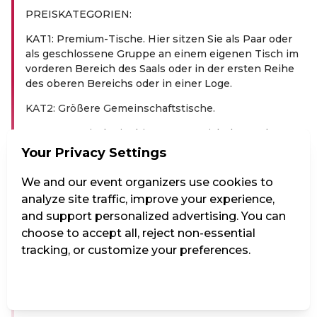
PREIS­KA­TE­GO­RIEN:
KAT1: Premium-Tische. Hier sitzen Sie als Paar oder
als geschlossene Gruppe an einem eigenen Tisch im
vorderen Bereich des Saals oder in der ersten Reihe
des oberen Bereichs oder in einer Loge.
KAT2: Größere Gemeinschaftstische.
KAT3: 2‑er Tische im hinteren Bereich des Saals
(1.Reihe).
Your Privacy Settings
KAT4: 2‑er Tische im hinteren Bereich des Saals (2 –
We and our event organizers use cookies to
3.Reihe).---
analyze site traffic, improve your experience,
Im „Das Vindobona“ ist keine Saalplanbuchung
and support personalized advertising. You can
möglich. Die Vergabe der Plätze erfolgt vor Ort in der
choose to accept all, reject non-essential
jeweiligen Buchungskategorie und Personengruppe.
tracking, or customize your preferences.
Bei einer Buchung von mehreren Karten werden
nebeneinander liegende Sitzplätze vergeben.
Manage Settings
Reject all
Accept all
Platzwünsche können in den Buchungsnotizen
eingetragen werden.