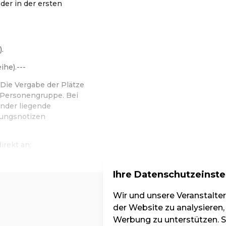
der in der ersten
.
ihe).---
Die Vergabe der Plätze
d Personengruppe. Bei
nder liegende
hungsnotizen
irekt an:
Ihre Datenschutzeinste
Kat. 3
Wir und unsere Veranstalte
der Website zu analysieren,
Werbung zu unterstützen. Si