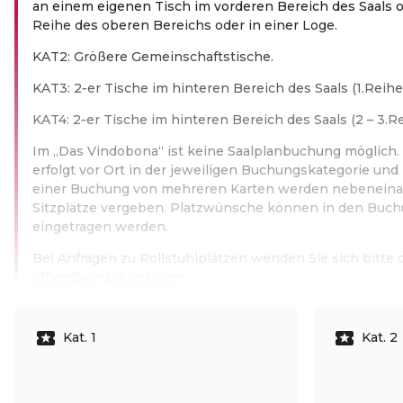
an einem eigenen Tisch im vorderen Bereich des Saals o
Reihe des oberen Bereichs oder in einer Loge.
KAT2: Größere Gemeinschaftstische.
KAT3: 2‑er Tische im hinteren Bereich des Saals (1.Reihe)
KAT4: 2‑er Tische im hinteren Bereich des Saals (2 – 3.Re
Im „Das Vindobona“ ist keine Saalplanbuchung möglich. 
erfolgt vor Ort in der jeweiligen Buchungskategorie un
einer Buchung von mehreren Karten werden nebeneina
Sitzplätze vergeben. Platzwünsche können in den Buc
eingetragen werden.
Bei Anfragen zu Rollstuhlplätzen wenden Sie sich bitte d
office@vindobona.wien
Weiterlesen
Kat. 1
Kat. 2