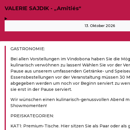
VALERIE SAJDIK - „Amitiés“
,
-
13. Oktober 2026
GASTRONOMIE:
Bei allen Vorstellungen im Vindobona haben Sie die Mög
kulinarisch verwöhnen zu lassen! Wählen Sie vor der Ver
Pause aus unserem umfassenden Getränke- und Speise
Essensbestellungen vor der Veranstaltung müssen 30 M
abgegeben werden um noch vor Beginn serviert zu wer
sie erst in der Pause serviert.
Wir wünschen einen kulinarisch-genussvollen Abend mi
Showmomenten!
PREIS­KA­TE­GO­RIEN:
KAT1: Premium-Tische. Hier sitzen Sie als Paar oder al