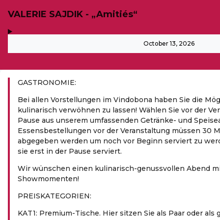
VALERIE SAJDIK - „Amitiés“
,
-
October 13, 2026
GASTRONOMIE:
Bei allen Vorstellungen im Vindobona haben Sie die Mög
kulinarisch verwöhnen zu lassen! Wählen Sie vor der Ver
Pause aus unserem umfassenden Getränke- und Speise
Essensbestellungen vor der Veranstaltung müssen 30 M
abgegeben werden um noch vor Beginn serviert zu wer
sie erst in der Pause serviert.
Wir wünschen einen kulinarisch-genussvollen Abend mi
Showmomenten!
PREIS­KA­TE­GO­RIEN:
KAT1: Premium-Tische. Hier sitzen Sie als Paar oder al