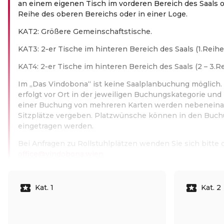
an einem eigenen Tisch im vorderen Bereich des Saals o
Reihe des oberen Bereichs oder in einer Loge.
KAT2: Größere Gemeinschaftstische.
KAT3: 2‑er Tische im hinteren Bereich des Saals (1.Reihe)
KAT4: 2‑er Tische im hinteren Bereich des Saals (2 – 3.Re
Im „Das Vindobona“ ist keine Saalplanbuchung möglich. 
erfolgt vor Ort in der jeweiligen Buchungskategorie un
einer Buchung von mehreren Karten werden nebeneina
Sitzplätze vergeben. Platzwünsche können in den Buc
eingetragen werden.
Bei Anfragen zu Rollstuhlplätzen wenden Sie sich bitte d
office@vindobona.wien
Read more
Kat. 1
Kat. 2