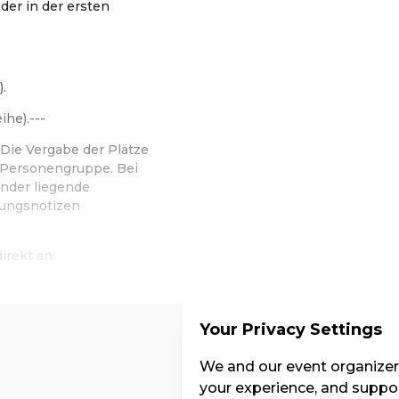
der in der ersten
.
ihe).---
Die Vergabe der Plätze
d Personengruppe. Bei
nder liegende
hungsnotizen
irekt an:
Your Privacy Settings
Kat. 3
We and our event organizers
your experience, and suppor