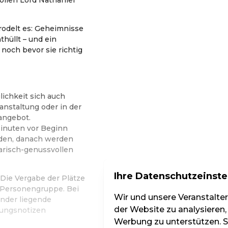
rodelt es: Geheimnisse
thüllt – und ein
noch bevor sie richtig
lichkeit sich auch
anstaltung oder in der
angebot.
inuten vor Beginn
den, danach werden
narisch-genussvollen
Ihre Datenschutzeinste
Die Vergabe der Plätze
d Personengruppe. Bei
Wir und unsere Veranstalte
nder liegende
der Website zu analysieren,
hungsnotizen
Werbung zu unterstützen. Si