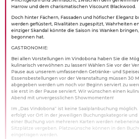
Harrow und dem charismatischen Viscount Blackwood.
Doch hinter Fächern, Fassaden und höfischer Eleganz b
werden geflüstert, Rivalitäten zugespitzt, Wahrheiten en
einziger Skandal könnte die Saison ins Wanken bringen, 
begonnen hat.
GASTRONOMIE:
Bei allen Vorstellungen im Vindobona haben Sie die Mög
kulinarisch verwöhnen zu lassen! Wählen Sie vor der Ver
Pause aus unserem umfassenden Getränke- und Speise
Essensbestellungen vor der Veranstaltung müssen 30 M
abgegeben werden um noch vor Beginn serviert zu wer
sie erst in der Pause serviert. Wir wünschen einen kuli
Abend mit unvergesslichen Showmomenten!
Im „Das Vindobona“ ist keine Saalplanbuchung möglich. 
erfolgt vor Ort in der jeweiligen Buchungskategorie un
einer Buchung von mehreren Karten werden nebeneina
Sitzplätze vergeben. Platzwünsche können in den Buc
eingetragen werden.