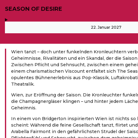
SEASON OF DESIRE
,
-
22. Januar 2027
Wien tanzt – doch unter funkelnden Kronleuchtern verb
Geheimnisse, Rivalitäten und ein Skandal, der die Saison
Zwischen Pflicht und Sehnsucht, zwischen einem gehei
einem charismatischen Viscount entfaltet sich The Seaso
opulentes Bühnenerlebnis aus Pop-Klassik, Luftakrobati
Theatralik.
Wien, zur Eröffnung der Saison. Die Kronleuchter funkeln
die Champagnergläser klingen – und hinter jedem Lächel
Geheimnis.
In einem von Bridgerton inspirierten Wien ist nichts so 
scheint: Während die feine Gesellschaft tanzt, flirtet und 
Arabella Fairmont in den gefährlichsten Strudel der Sai
Pflichtgefühl und Sehnsucht, zwischen dem geheimnisvo