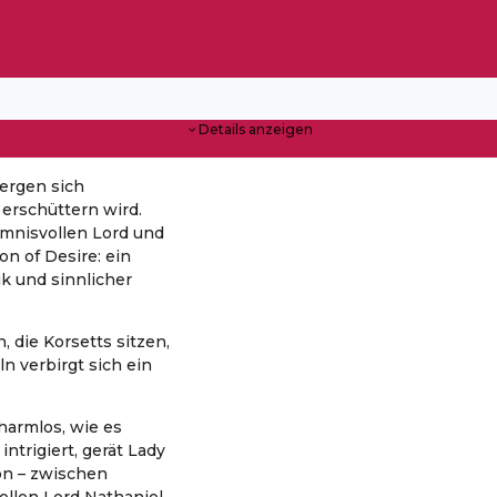
Details anzeigen
ergen sich
 erschüttern wird.
mnisvollen Lord und
n of Desire: ein
k und sinnlicher
, die Korsetts sitzen,
n verbirgt sich ein
harmlos, wie es
intrigiert, gerät Lady
son – zwischen
llen Lord Nathaniel