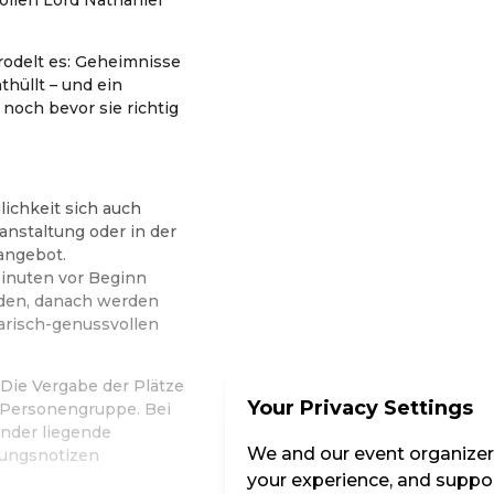
rodelt es: Geheimnisse
thüllt – und ein
noch bevor sie richtig
lichkeit sich auch
anstaltung oder in der
angebot.
inuten vor Beginn
den, danach werden
narisch-genussvollen
Die Vergabe der Plätze
Your Privacy Settings
d Personengruppe. Bei
nder liegende
We and our event organizers
hungsnotizen
your experience, and suppor