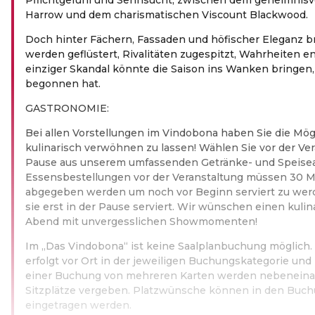
Harrow und dem charismatischen Viscount Blackwood.
Doch hinter Fächern, Fassaden und höfischer Eleganz b
werden geflüstert, Rivalitäten zugespitzt, Wahrheiten en
einziger Skandal könnte die Saison ins Wanken bringen, 
begonnen hat.
GASTRONOMIE:
Bei allen Vorstellungen im Vindobona haben Sie die Mög
kulinarisch verwöhnen zu lassen! Wählen Sie vor der Ver
Pause aus unserem umfassenden Getränke- und Speise
Essensbestellungen vor der Veranstaltung müssen 30 M
abgegeben werden um noch vor Beginn serviert zu wer
sie erst in der Pause serviert. Wir wünschen einen kuli
Abend mit unvergesslichen Showmomenten!
Im „Das Vindobona“ ist keine Saalplanbuchung möglich. 
erfolgt vor Ort in der jeweiligen Buchungskategorie un
einer Buchung von mehreren Karten werden nebeneina
Sitzplätze vergeben. Platzwünsche können in den Buc
eingetragen werden.