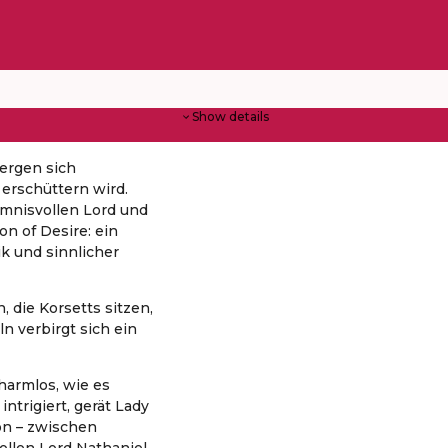
Show details
ergen sich
 erschüttern wird.
mnisvollen Lord und
n of Desire: ein
k und sinnlicher
, die Korsetts sitzen,
n verbirgt sich ein
harmlos, wie es
intrigiert, gerät Lady
son – zwischen
llen Lord Nathaniel