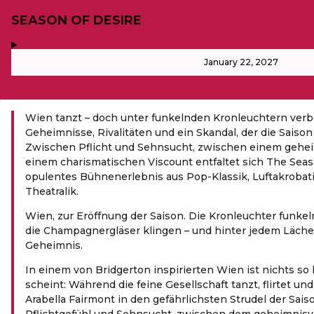
SEASON OF DESIRE
,
-
January 22, 2027
Wien tanzt – doch unter funkelnden Kronleuchtern verb
Geheimnisse, Rivalitäten und ein Skandal, der die Saison
Zwischen Pflicht und Sehnsucht, zwischen einem gehei
einem charismatischen Viscount entfaltet sich The Seaso
opulentes Bühnenerlebnis aus Pop-Klassik, Luftakrobati
Theatralik.
Wien, zur Eröffnung der Saison. Die Kronleuchter funkeln
die Champagnergläser klingen – und hinter jedem Lächel
Geheimnis.
In einem von Bridgerton inspirierten Wien ist nichts so 
scheint: Während die feine Gesellschaft tanzt, flirtet und 
Arabella Fairmont in den gefährlichsten Strudel der Sai
Pflichtgefühl und Sehnsucht, zwischen dem geheimnisvo