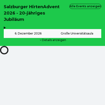
Salzburger HirtenAdvent
Alle Events anzeigen
2026 - 20-jähriges
Jubiläum
,
-
6. Dezember 2026
Große Universitätsaula
Details anzeigen
ab
24,00 €
ab
24,00 €
ab
24,00 €
ab
24,00 €
ZOOM
DE ·
German