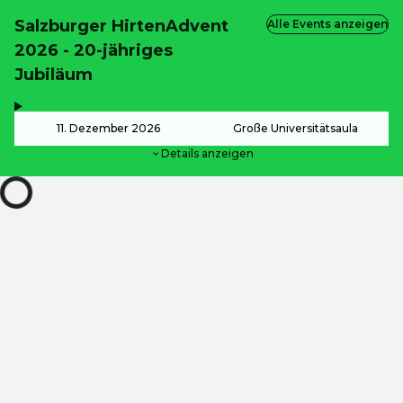
Salzburger HirtenAdvent
Alle Events anzeigen
2026 - 20-jähriges
Jubiläum
,
-
11. Dezember 2026
Große Universitätsaula
Details anzeigen
ab
24,00 €
ab
24,00 €
ab
24,00 €
ab
24,00 €
ZOOM
DE ·
German