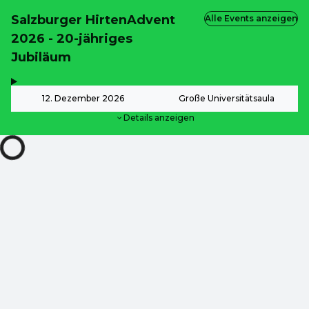
Salzburger HirtenAdvent
Alle Events anzeigen
2026 - 20-jähriges
Jubiläum
,
-
12. Dezember 2026
Große Universitätsaula
Details anzeigen
ab
24,00 €
ab
24,00 €
ab
24,00 €
ab
24,00 €
ZOOM
DE ·
German