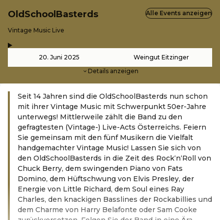
OldSchoolBasterds
Alle Events anzeigen
-
Vintage Music Live
,
-
20. Juni 2025
Weingut Eitzinger
Details anzeigen
Seit 14 Jahren sind die OldSchoolBasterds nun schon
mit ihrer Vintage Music mit Schwerpunkt 50er-Jahre
unterwegs! Mittlerweile zählt die Band zu den
gefragtesten (Vintage-) Live-Acts Österreichs. Feiern
Sie gemeinsam mit den fünf Musikern die Vielfalt
handgemachter Vintage Music! Lassen Sie sich von
den OldSchoolBasterds in die Zeit des Rock‘n‘Roll von
Chuck Berry, dem swingenden Piano von Fats
Domino, dem Hüftschwung von Elvis Presley, der
Energie von Little Richard, dem Soul eines Ray
Charles, den knackigen Basslines der Rockabillies und
dem Charme von Harry Belafonte oder Sam Cooke
zurückversetzen. Folgen Sie der Band in eine Ära