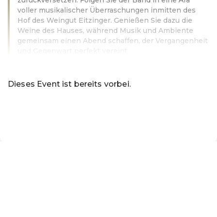
voller musikalischer Überraschungen inmitten des
Hof des Weingut Eitzinger. Genießen Sie dazu die
Weine des Hauses, während Musik und Ambiente
gemeinsam einen Abend schaffen, der Vergangenheit
und Gegenwart perfekt vereint.
Weiterlesen
Dieses Event ist bereits vorbei.
Zu den aktuellen Events von Online-Shop KulturLangenlo
DE ·
German