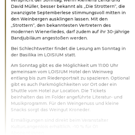
David Müller, besser bekannt als „Die Strottern“, die
zwanzigste Septemberlese stimmungsvoll mitten in
den Weinbergen ausklingen lassen. Mit den
„Strottern“, den bekanntesten Vertretern des
modernen Wienerliedes, darf zudem auf ihr 30-jährige
Bandjubiläum angestoßen werden.
Bei Schlechtwetter findet die Lesung am Sonntag in
der Basilika im LOISIUM statt.
Am Sonntag gibt es die Möglichkeit um 11:00 Uhr
gemeinsam vom LOISIUM Hotel den Weinweg
entlang bis zum Riedenportrait zu spazieren. Optional
gibt es auch Parkmöglichkeiten vor Ort oder ein
Shuttle vom Hotel zur Location. Die Tickets
beinhalten das im Folder angeführte Literatur- und
Musikprogramm. Für den Weingenuss und kleine
Snacks sorgt das Weingut Kroneder.
Ermäßigungen sind direkt beim Veranstalter
KulturLangenlois erhältlich. -10 % für Ö1
Abonent:innen