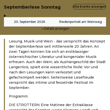
Septemberlese Sonntag
Alle Events anzeigen
,
-
20. September 2026
Riedenportrait am Weinweg
Details anzeigen
Lesung, Musik und Wein - das verspricht das Konzept
der Septemberlese seit mittlerweile 20 Jahren. An
zwei Tagen können Sie sich an erstklassiger
österreichischer Literatur und kongenialer Musik
erfreuen. Auch der Wein, als Aushängeschild der Stadt
Langenlois, spielt eine wesentliche Rolle: Vor und
nach den Lesungen kann verkostet und
gefachsimpelt werden. Seitenweise Lesefreude
verspricht das intime und fesselnde Festival im
September.
Programm:
DIE STROTTERN Eine Matinee der Extraklasse
verspricht der Sonntag, wenn Klemens Lendl und