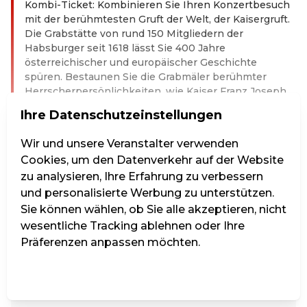
Kombi-Ticket: Kombinieren Sie Ihren Konzertbesuch
mit der berühmtesten Gruft der Welt, der Kaisergruft.
Die Grabstätte von rund 150 Mitgliedern der
Habsburger seit 1618 lässt Sie 400 Jahre
österreichischer und europäischer Geschichte
spüren. Bestaunen Sie die Grabmäler berühmter
Herrscherpersönlichkeiten, wie Kaiser Franz Joseph
und seiner wunderschönen Frau Elisabeth "Sisi" oder
Ihre Datenschutzeinstellungen
den beeindruckenden Doppelsarg von Kaiserin Maria
Theresia. Letzter Einlass in die Gruft ist um 17:30,
Wir und unsere Veranstalter verwenden
sodass es sich wunderbar mit dem Konzert
Cookies, um den Datenverkehr auf der Website
kombinieren lässt.
zu analysieren, Ihre Erfahrung zu verbessern
Interpreten: Wiener Kaiserquartett
und personalisierte Werbung zu unterstützen.
Weiterlesen
Sie können wählen, ob Sie alle akzeptieren, nicht
wesentliche Tracking ablehnen oder Ihre
Kat. 1 - Vollpreis
Präferenzen anpassen möchten.
Einstellungen verwalten
Alle ablehnen
Alle akzeptieren
35,00 €