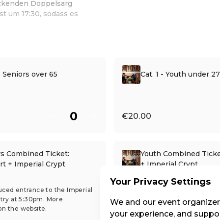
uckenden Doppelsarg
ist um 17:30, sodass es
 - Seniors over 65
Cat. 1 - Youth under 27
€20.00
rs Combined Ticket:
Youth Combined Ticke
t + Imperial Crypt
+ Imperial Crypt
Your Privacy Settings
uced entrance to the Imperial
includes reduced entrance to t
ntry at 5:30pm. More
Crypt, last entry at 5:30pm. Mo
We and our event organizers
on the website.
information on the website.
your experience, and suppor