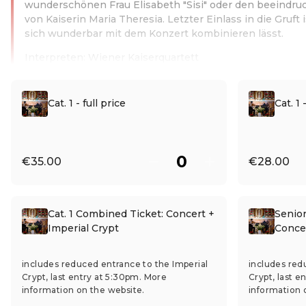
wunderschönen Frau Elisabeth "Sisi" oder den beeindr
von Kaiserin Maria Theresia. Letzter Einlass in die Gruft 
sich wunderbar mit dem Konzert kombinieren lässt.
Interpreten: Wiener Kaiserquartett
Read more
Cat. 1 - full price
Cat. 1
€35.00
€28.00
Cat. 1 Combined Ticket: Concert +
Senio
Imperial Crypt
Concer
includes reduced entrance to the Imperial
includes red
Crypt, last entry at 5:30pm. More
Crypt, last e
information on the website.
information 