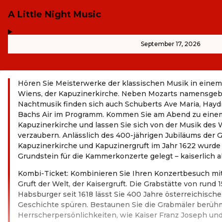
A Little Night Music
,
-
September 17, 2026
Hören Sie Meisterwerke der klassischen Musik in eine
Wiens, der Kapuzinerkirche. Neben Mozarts namensgeb
Nachtmusik finden sich auch Schuberts Ave Maria, Hayd
Bachs Air im Programm. Kommen Sie am Abend zu einem
Kapuzinerkirche und lassen Sie sich von der Musik des 
verzaubern. Anlässlich des 400-jährigen Jubiläums der
Kapuzinerkirche und Kapuzinergruft im Jahr 1622 wurde
Grundstein für die Kammerkonzerte gelegt – kaiserlich al
Kombi-Ticket: Kombinieren Sie Ihren Konzertbesuch mi
Gruft der Welt, der Kaisergruft. Die Grabstätte von rund 
Habsburger seit 1618 lässt Sie 400 Jahre österreichisch
Geschichte spüren. Bestaunen Sie die Grabmäler berüh
Herrscherpersönlichkeiten, wie Kaiser Franz Joseph und