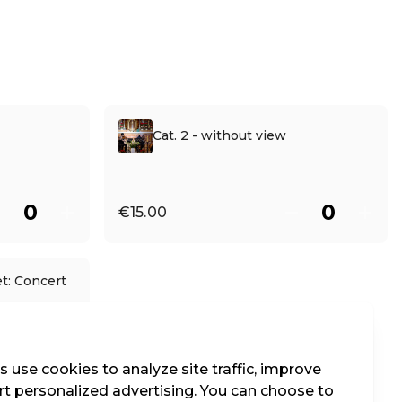
Cat. 2 - without view
€15.00
t: Concert
he Imperial
re
 use cookies to analyze site traffic, improve
t personalized advertising. You can choose to