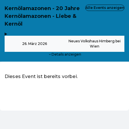
Kernölamazonen - 20 Jahre
Alle Events anzeigen
Kernölamazonen - Liebe &
Kernöl
,
-
Neues Volkshaus Himberg bei
26. März 2026
Wien
Details anzeigen
Dieses Event ist bereits vorbei.
Zu den aktuellen Events von Martin Fialka - Martins Event
DE ·
German