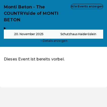
Monti Beton - The
Alle Events anzeigen
COUNTRYside of MONTI
BETON
,
-
20. November 2025
Schutzhaus Haideröslein
Details anzeigen
Dieses Event ist bereits vorbei.
Zu den aktuellen Events von Martin Fialka - Martins Event
DE ·
German