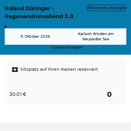
Roland Düringer -
Alle Events anzeigen
Regenerationsabend 3.0
,
-
Karlwirt Winden am
9. Oktober 2026
Neusiedler See
Details anzeigen
Sitzplatz auf Ihren Namen reserviert
30,01 €
DE ·
German