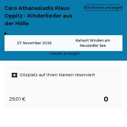
Caro Athanasiadis Klaus
Alle Events anzeigen
Oppitz - Kinderlieder aus
der Hölle
,
-
Karlwirt Winden am
27. November 2026
Neusiedler See
Details anzeigen
Sitzplatz auf Ihren Namen reserviert
29,01 €
DE ·
German