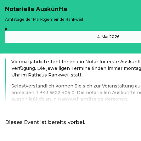
Notarielle Auskünfte
-
Amtstage der Marktgemeinde Rankweil
,
-
4. Mai 2026
Viermal jährlich steht Ihnen ein Notar für erste Auskünf
Verfügung. Die jeweiligen Termine finden immer montags
Uhr im Rathaus Rankweil statt.
Selbstverständlich können Sie sich zur Veranstaltung au
anmelden T +43 5522 405 0. Die notariellen Auskünfte ri
ausschließlich an in Rankweil ansässige Personen.
Weiterlesen
Dieses Event ist bereits vorbei.
Zu den aktuellen Even
DE ·
German