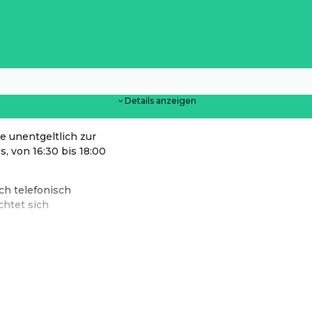
Details anzeigen
te unentgeltlich zur
, von 16:30 bis 18:00
ch telefonisch
chtet sich
ts von Marktgemeinde Rankweil