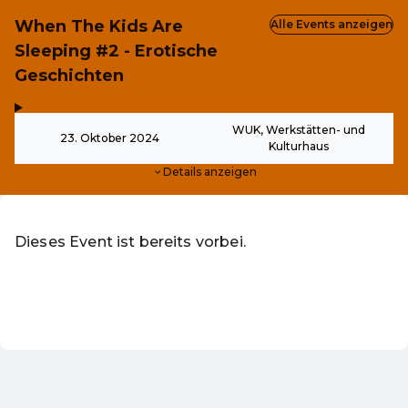
When The Kids Are
Alle Events anzeigen
Sleeping #2 - Erotische
Geschichten
,
-
WUK, Werkstätten- und
23. Oktober 2024
Kulturhaus
Details anzeigen
Dieses Event ist bereits vorbei.
Zu den aktuellen Events von WUK KinderKultur online sh
DE ·
German