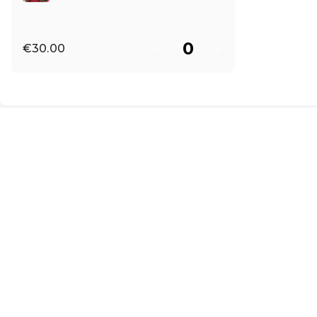
€30.00
EN ·
English