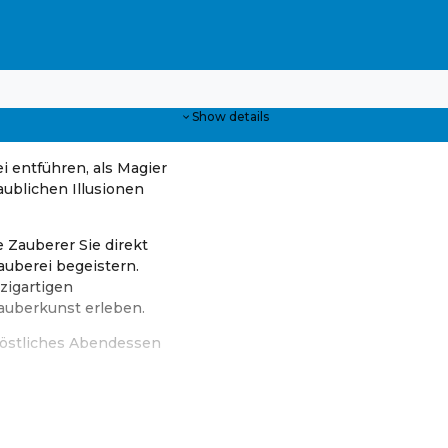
Show details
ei entführen, als Magier
aublichen Illusionen
 Zauberer Sie direkt
auberei begeistern.
zigartigen
Zauberkunst erleben.
 köstliches Abendessen