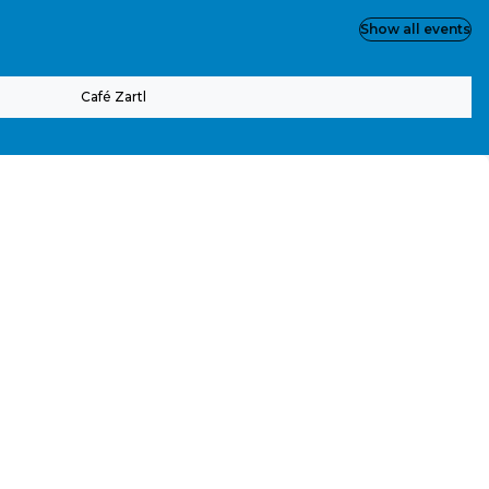
Show all events
Café Zartl