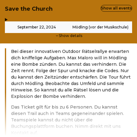
Save the Church
Show all events
,
-
September 22, 2024
Mödling (vor der Musikschule)
Show details
Bei dieser innovativen Outdoor Rätselrallye erwarten
dich kniffelige Aufgaben. Max Maloro will in Mödling
eine Bombe zünden. Du kannst das verhindern. Die
Zeit rennt. Folge der Spur und knacke die Codes. Nur
du kannst den Zeitzünder entschärfen. Die Tour führt
durch Mödling. Beobachte das Umfeld und sammle
Hinweise. So kannst du alle Rätsel lösen und die
Explosion der Bombe verhindern.
Das Ticket gilt für bis zu 6 Personen. Du kannst
diesen Trail auch in Teams gegeneinander spielen.
Teamspiele kannst du nicht über die
Buchungsplattform buchen. Nimm direkt mit uns
Kontakt auf.