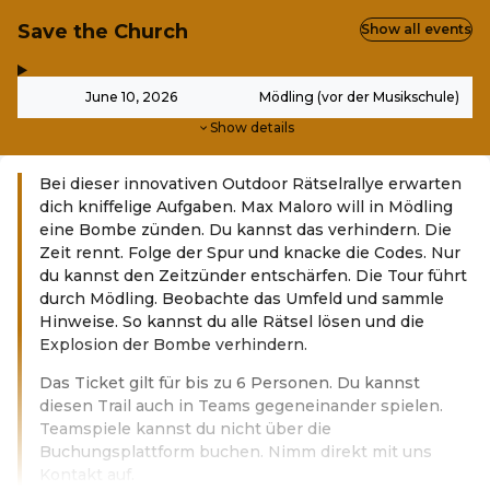
Save the Church
Show all events
,
-
June 10, 2026
Mödling (vor der Musikschule)
Show details
Bei dieser innovativen Outdoor Rätselrallye erwarten
dich kniffelige Aufgaben. Max Maloro will in Mödling
eine Bombe zünden. Du kannst das verhindern. Die
Zeit rennt. Folge der Spur und knacke die Codes. Nur
du kannst den Zeitzünder entschärfen. Die Tour führt
durch Mödling. Beobachte das Umfeld und sammle
Hinweise. So kannst du alle Rätsel lösen und die
Explosion der Bombe verhindern.
Das Ticket gilt für bis zu 6 Personen. Du kannst
diesen Trail auch in Teams gegeneinander spielen.
Teamspiele kannst du nicht über die
Buchungsplattform buchen. Nimm direkt mit uns
Kontakt auf.