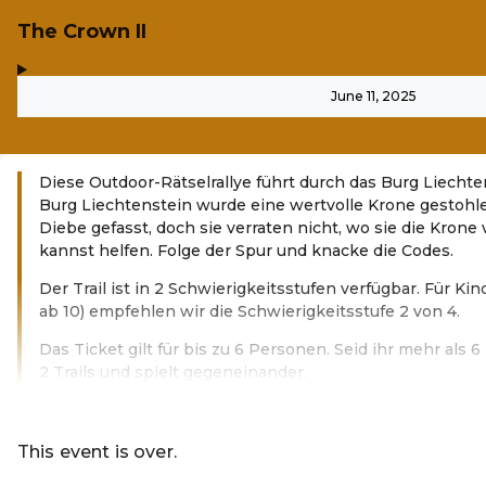
The Crown II
,
-
June 11, 2025
Diese Outdoor-Rätselrallye führt durch das Burg Liechten
Burg Liechtenstein wurde eine wertvolle Krone gestohlen
Diebe gefasst, doch sie verraten nicht, wo sie die Krone
kannst helfen. Folge der Spur und knacke die Codes.
Der Trail ist in 2 Schwierigkeitsstufen verfügbar. Für Ki
ab 10) empfehlen wir die Schwierigkeitsstufe 2 von 4.
Das Ticket gilt für bis zu 6 Personen. Seid ihr mehr als
2 Trails und spielt gegeneinander.
Read more
This event is over.
Go to the current events of Codeknac