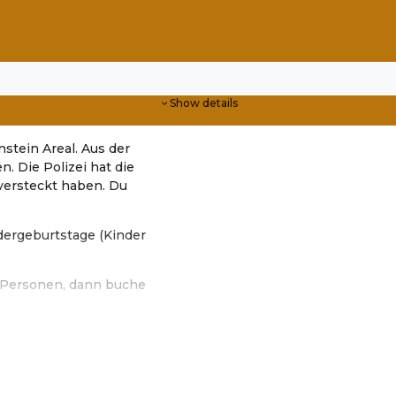
Show details
stein Areal. Aus der
. Die Polizei hat die
 versteckt haben. Du
ndergeburtstage (Kinder
 6 Personen, dann buche
ker Entertainment e.U.