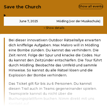
Save the Church
Show all events
,
-
June 7, 2025
Mödling (vor der Musikschule)
Show details
Bei dieser innovativen Outdoor Rätselrallye erwarten
dich kniffelige Aufgaben. Max Maloro will in Mödling
eine Bombe zünden. Du kannst das verhindern. Die
Zeit rennt. Folge der Spur und knacke die Codes. Nur
du kannst den Zeitzünder entschärfen. Die Tour führt
durch Mödling. Beobachte das Umfeld und sammle
Hinweise. So kannst du alle Rätsel lösen und die
Explosion der Bombe verhindern.
Das Ticket gilt für bis zu 6 Personen. Du kannst
diesen Trail auch in Teams gegeneinander spielen.
Teamspiele kannst du nicht über die
Buchungsplattform buchen. Nimm direkt mit uns
Kontakt auf.