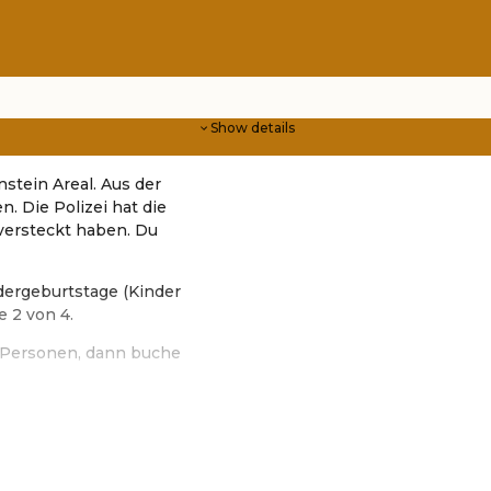
Show details
stein Areal. Aus der
. Die Polizei hat die
 versteckt haben. Du
ndergeburtstage (Kinder
e 2 von 4.
 6 Personen, dann buche
ker Entertainment e.U.