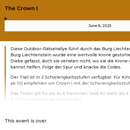
The Crown I
,
-
June 8, 2025
Diese Outdoor-Rätselrallye führt durch das Burg Liechten
Burg Liechtenstein wurde eine wertvolle Krone gestohlen
Diebe gefasst, doch sie verraten nicht, wo sie die Krone
kannst helfen. Folge der Spur und knacke die Codes.
Der Trail ist in 2 Schwierigkeitsstufen verfügbar. Für Ki
ab 10) empfehlen wir Crown I mit der Schwierigkeitsstuf
Das Ticket gilt für bis zu 6 Personen. Seid ihr mehr als
2 Trails und spielt gegeneinander.
Read more
This event is over.
Go to the current events of Codeknac