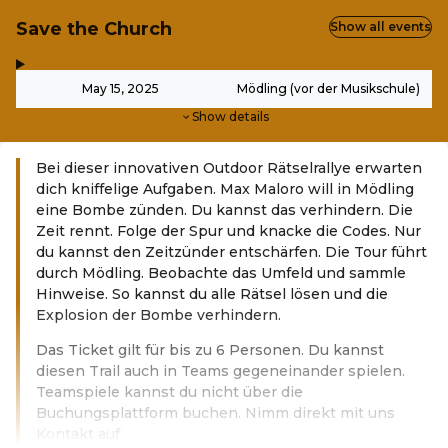
Save the Church
Show all events
,
-
May 15, 2025
Mödling (vor der Musikschule)
Show details
Bei dieser innovativen Outdoor Rätselrallye erwarten
dich kniffelige Aufgaben. Max Maloro will in Mödling
eine Bombe zünden. Du kannst das verhindern. Die
Zeit rennt. Folge der Spur und knacke die Codes. Nur
du kannst den Zeitzünder entschärfen. Die Tour führt
durch Mödling. Beobachte das Umfeld und sammle
Hinweise. So kannst du alle Rätsel lösen und die
Explosion der Bombe verhindern.
Das Ticket gilt für bis zu 6 Personen. Du kannst
diesen Trail auch in Teams gegeneinander spielen.
Teamspiele kannst du nicht über die
Buchungsplattform buchen. Nimm direkt mit uns
Kontakt auf.