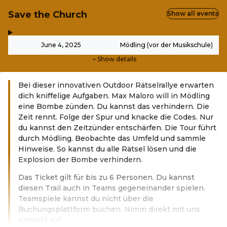
Save the Church
Show all events
,
-
June 4, 2025
Mödling (vor der Musikschule)
Show details
Bei dieser innovativen Outdoor Rätselrallye erwarten
dich kniffelige Aufgaben. Max Maloro will in Mödling
eine Bombe zünden. Du kannst das verhindern. Die
Zeit rennt. Folge der Spur und knacke die Codes. Nur
du kannst den Zeitzünder entschärfen. Die Tour führt
durch Mödling. Beobachte das Umfeld und sammle
Hinweise. So kannst du alle Rätsel lösen und die
Explosion der Bombe verhindern.
Das Ticket gilt für bis zu 6 Personen. Du kannst
diesen Trail auch in Teams gegeneinander spielen.
Teamspiele kannst du nicht über die
Buchungsplattform buchen. Nimm direkt mit uns
Kontakt auf.